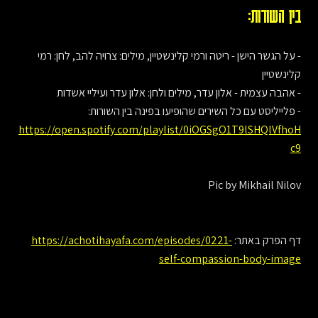
בין השורות:
- על הגשר הישן - ריטה ורמי קלינשטיין, מילים: צרויה להב, לחן: רמי
קלינשטיין
- אהבה עצמית - אלון עדר, מילים ולחן: אלון עדר ועיליי אשדות
- פלייליסט עם כל השירים שהופיעו בפינה בין השורות:
https://open.spotify.com/playlist/0iOGSgO1T9lSHQlVfhoH
c9
Pic by Mikhail Nilov
דף הפרק באתר:
https://achotihayafa.com/episodes/0221-
self-compassion-body-image