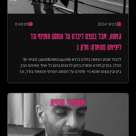
5 ביוני 2024
0:43:09
גאווה, אבל בעצם דיברנו על המסע הפנימי עד
ליציאה מהארון: חלק 1
לכבוד שבוע הגאווה בחרנו ברגש &quot;גאווה&quot; (הגיוני סך
הכל). בפרק חזרנו אחורה בזמן לרגעים בהם כל אחד מאיתנו הבין
בינו ובין עצמו שהוא גיי. סיפרנו על המסע הפנימי והמאוד בודד, עד
להבנה ולהשלמה עם הנטייה המינית שלנו. המסע של צחי כולל
סיפורי אוננות מכיתה ז&#39;, סקס בשירותים בברצלונה וכאב גדול
עד היציאה; והמסע של יהונתן כולל מסיבות בברלין, סקס במעונות
של האוניברסיטה, וזוגיות עם אישה. את הנושא פיצלנו לשני חלקים
(כי חפרנו), החלק הראשון מתמקד בתהליך של צחי, והחלק השני
מתמקד בתהליך של יהונתן. חג גאווה שמח!הפניות:-
&quot;Pride&quot; from &quot;Atlas of the Heart: Mapping
Meaningful Connection and the Language of Human
Experience&quot; by Brené Brown, p. 242- הפרק בו דיברנו על
היציאה מהארון של צחי בפני המשפחה - חוסר תקווה, אבל בעצם