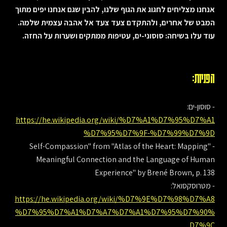
אנחנו מצליחים לחגוג את הגוף שלנו, להבין שגם אנחנו יפים מתוך
המבט של אחרים, ולהתקדם צעד צעד אל אהבה עצמית שלמה.
עוד עלו בשיחה: סוסוני-ים, עטיפות ממתקים ושערות על החזה.
הפניות:
- סוסון-ים:
https://he.wikipedia.org/wiki/%D7%A1%D7%95%D7%A1
%D7%95%D7%9F-%D7%99%D7%9D
- "Self-Compassion" from "Atlas of the Heart: Mapping
Meaningful Connection and the Language of Human
Experience" by Brené Brown, p. 138
- מטרוסקסואל:
https://he.wikipedia.org/wiki/%D7%9E%D7%98%D7%A8
%D7%95%D7%A1%D7%A7%D7%A1%D7%95%D7%90%
D7%9C