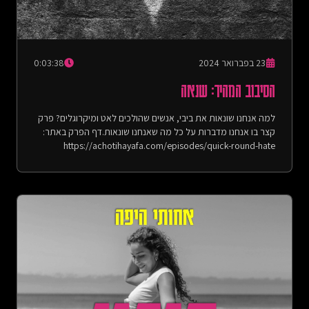
ודודו טסה, לחן: רביד פלוטניק, דודו טסה וישי סוויסה- סופרמן - עידן
עמדי, מילים ולחן: עידן עמדי- פלייליסט עם כל השירים שהופיעו
בפינה בין השורות:
https://open.spotify.com/playlist/0iOGSgO1T9lSHQlVfhoHc9הבהרה:
שימוש וסחר בסמים אינו חוקי במדינת ישראל. אנחנו לא מעודדות
23 בפברואר 2024
0:03:38
צריכה של אי אילו מהחומרים המוזכרים בפודקאסט.דף הפרק באתר:
הסיבוב המהיר: שנאה
https://achotihayafa.com/episodes/0215-worry-where-we-
were-on-october-7th/
למה אנחנו שונאות את ביבי, אנשים שהולכים לאט ומיקרוגלים? פרק
קצר בו אנחנו מדברות על כל מה שאנחנו שונאות.דף הפרק באתר:
https://achotihayafa.com/episodes/quick-round-hate