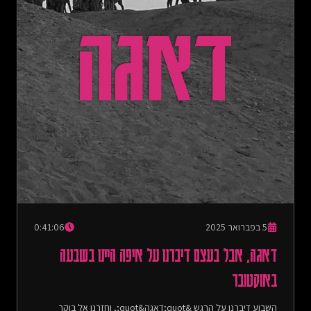
5 בפברואר 2025
0:41:06
דאגה, אבל בעצם דיברנו על איפה היינו בשבעה
באוקטובר
השבוע דיברנו על הרגש &quot;דאגה&quot;, וחזרנו אל בוקר