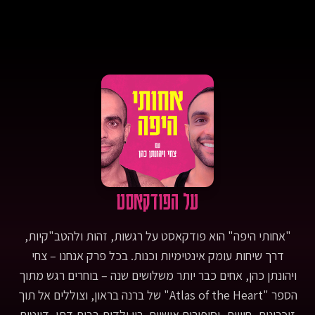
&quot;לאכול, להתפלל, לאהוב&quot;, גניבות בדרום תל אביב
וקעקוע חדש.הפניות:- &quot;Tranquility&quot; from
&quot;Atlas of the Heart: Mapping Meaningful Connection
and the Language of Human Experience&quot; by Brené
Brown, p. 217- &quot;Dolce Far Niente&quot; from “Eat Pray
Love” (2010): https://www.youtube.com/watch?
v=Gg3n9z5zuJgבין השורות:- Sweet Nothing - Taylor Swift,
Songwriters: Taylor Swift, William Bowery- בוער בי השינוי -
מרינה מקסימיליאן בלומין, מילים ולחן: מרינה מקסימיליאן בלומין-
פלייליסט עם כל השירים שהופיעו בפינה בין השורות:
https://open.spotify.com/playlist/0iOGSgO1T9lSHQlVfhoHc9Pic
by RDNE Stock projectדף הפרק באתר:
https://achotihayafa.com/episodes/0102-relaxation-travel-
על הפודקאסט
abroad/
"אחותי היפה" הוא פודקאסט על רגשות, זהות ולהטב"קיות,
דרך שיחות עומק אינטימיות וכנות. בכל פרק אנחנו – צחי
ויהונתן כהן, אחים כבר יותר משלושים שנה – בוחרים רגש מתוך
הספר "Atlas of the Heart" של ברנה בראון, וצוללים אל תוך
זיכרונות, חוויות, וסיפורים אישיים. בין ילדות בבית דתי, דייטים