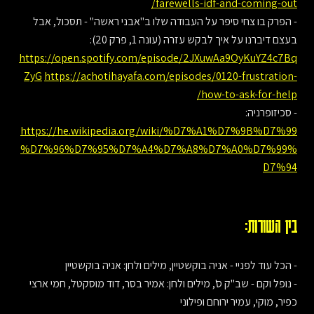
farewells-idf-and-coming-out/
- הפרק בו צחי סיפר על העבודה שלו ב"אבני ראשה" - תסכול, אבל
בעצם דיברנו על איך לבקש עזרה (עונה 1, פרק 20):
https://open.spotify.com/episode/2JXuwAa9OyKuYZ4c7Bq
ZyG
https://achotihayafa.com/episodes/0120-frustration-
how-to-ask-for-help/
- סכיזופרניה:
https://he.wikipedia.org/wiki/%D7%A1%D7%9B%D7%99
%D7%96%D7%95%D7%A4%D7%A8%D7%A0%D7%99%
D7%94
בין השורות:
- הכל עוד לפניי - אניה בוקשטיין, מילים ולחן: אניה בוקשטיין
- נופל וקם - שב"ק ס', מילים ולחן: אמיר בסר, דוד מוסקטל, חמי ארצי
כפיר, מוקי, עמיר ירוחם ופילוני