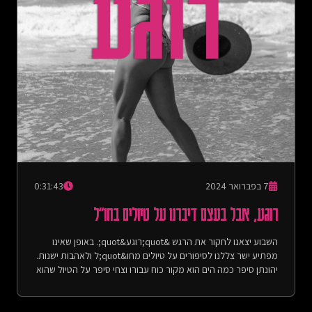
7 בפברואר 2024
0:31:43
רוגע, אבל בעצם דיברנו על טיולים בחו"ל
השבוע יצאנו לחקור את הרגש &quot;רוגע&quot;. באופן שאינו
מפתיע ישר צללנו לסיפורים על טיולים מחו&quot;ל ולאהבות ישנות.
יהונתן סיפר כמה הים הוא מקור כוח עבורו וצחי סיפר על הטיול שהוא
יצא אליו לפני חצי שנה כדי למצוא את עצמו. מנגד, באופן כן מפתיע,
עלו גם רגעי שלווה מתוך חוויות של כאב ופחד, כמו תהליך השיקום
של יהונתן מתאונת דרכים שהוא עבר בשנה שעברה. עוד עלו בשיחה: