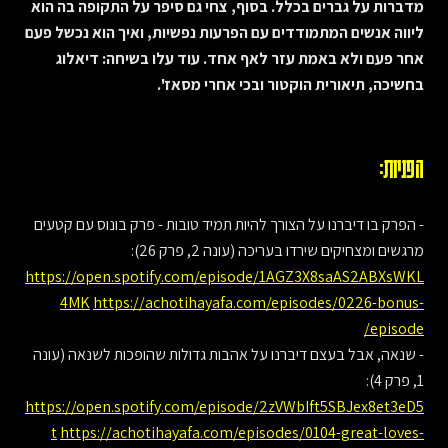
מדברות על גברים בכלל. בסוף, צחי גם סיפר על התקופה בה הוא
ליווה אנשים המתמודדים עם הפרעות נפשיות, ואיך הוא נכשל פעם
אחר פעם ולא באמת עזר לאף אחד. עוד עלו בשיחה: דיאלוג
בחשיכה, תיאורית הוקטור ובכי אחרי מסאז'.
הפניות:
- הפרק בו דיברנו על הצורך להיות תמיד טובות - פרק בונוס עם קטעים
מרגשים ומצחיקים שירדו בעריכה (עונה 2, פרק 26):
https://open.spotify.com/episode/1AGZ3X8saAS2ABXsWKL
4MK
https://achotihayafa.com/episodes/0226-bonus-
episode/
- שנאה, אבל בעצם דיברנו על אהבות גדולות שהופכות לשנאה (עונה
1, פרק 4):
https://open.spotify.com/episode/2zVWbIft5SBJex8et3eD5
t
https://achotihayafa.com/episodes/0104-great-loves-