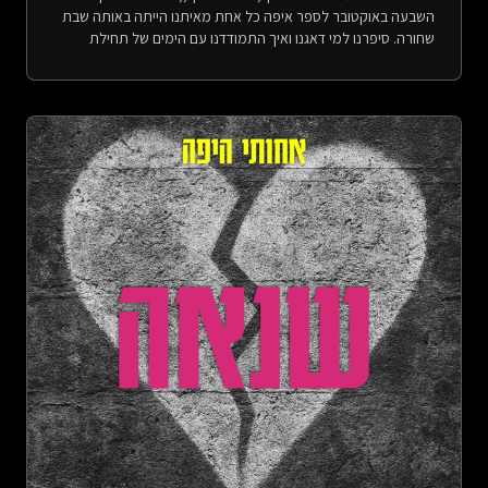
השבעה באוקטובר לספר איפה כל אחת מאיתנו הייתה באותה שבת
שחורה. סיפרנו למי דאגנו ואיך התמודדנו עם הימים של תחילת
המלחמה. הסיפור שלנו הוא קטן, ולא משקף את הטראומה
הלאומית, אבל הוא רגע בחיים כשברקע מדינת ישראל השתנתה. עוד
עלו בשיחה: חטיף שוגי, סוכריות קופצות והשיר היומי. הפניות:-
&quot;Worry&quot; from &quot;Atlas of the Heart: Mapping
Meaningful Connection and the Language of Human
Experience&quot; by Brené Brown, p. 11- הפרק בו דיברנו על
הפעם שהיינו ביחד בגייז במדבר - פגיעות, אבל בעצם דיברנו על
בדידות (עונה 1, פרק 25):
https://open.spotify.com/episode/3N57J0ZHUBgev6ugzC7azj
https://achotihayafa.com/episodes/0125-loneliness-
vulnerability/ - פרק המאזינות בו גל סיפרה על תאונת הדרכים שלה
ב-6 באוקטובר - אושר, אבל בעצם דיברנו על מאיפה אושר מתחיל
(עונה 1, פרק 22):
https://open.spotify.com/episode/1rwIBZ7wfG1JPiakVp79tK
https://achotihayafa.com/episodes/0122-happiness-where-
does-happiness-begin/- הפרק בו צחי סיפר על הריב עם צחי -
גבולות, אבל בעצם דיברנו על הניסיון להבין מי אני (עונה 2, פרק 3):
https://open.spotify.com/episode/0lRvIgG3fKq63K7VoPZ4ay
https://achotihayafa.com/episodes/0203-boundaries-who-i-
am/ בין השורות:- יש לך אותי - רביד פלוטניק, מילים: רביד פלוטניק