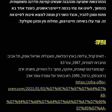
ההתרגשות שמגיעה מההבנה שעשינו קפיצת מדרגה משמעותית.
בהמשך, ליווינו את צחי בכמה דייטים ראשונים, כשצד אחד בא
פתוח ומוכן להכיר, והצד השני רק מנסה למצוא סיבות לסיים את
זה. עוד עלו בשיחה: חיים ויצמן, מחלות מין ומזגן מקולקל.
הפניות:
- לואיס קרול, עליסה בארץ הפלאות, מאנגלית: אוריאל אופק, תל אביב:
מחברות לספרות, 1987, עמ' 63
- קונסטנדינוס קוואפיס, איתקה, מתוך: כל השירים, מיוונית: יורם
ברונובסקי, כרמל, 1995. ראו באתר של עופרה עופר אורן:
https://ofra-offer-
oren.com/2021/01/03/%D7%9C%D7%97%D7%A4%D7%
A9-
%D7%94%D7%A8%D7%A4%D7%AA%D7%A7%D7%90%
D7%95%D7%AA-