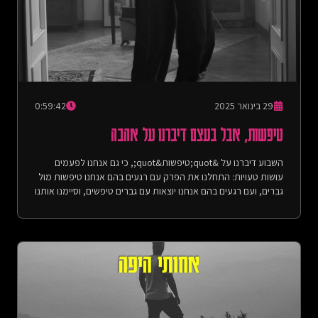
by Anna Shvetsהבהרה: שימוש וסחר בסמים אינו חוקי במדינת
ישראל. אנחנו לא מעודדות צריכה של אי אילו מהחומרים המוזכרים
בפודקאסט.דף הפרק באתר:
https://achotihayafa.com/episodes/0212-the-effort-to-
dispel-loneliness
29 בינואר 2025
0:59:42
טיפשות, אבל בעצם דיברנו על אהבה
השבוע דיברנו על &quot;טיפשות&quot;, כי גם אנחנו לפעמים
עושות טעויות: התחלנו את הפרק עם רגעים בהם אנחנו טיפשות מול
גברים, ועם רגעים בהם אנחנו יוצאות עם גברים טיפשים, וסיימנו אותנו
במסע של צחי בין לה-דמנס בבריסל והסנקס בברלין שכלל מסלול של
נפילות שכולו טיפשות ואהבה. עוד עלו בשיחה: ערוץ הילדים, עוגת
שמרים קינמון והתחת הזקן שלי.הפניות:- &quot;My Old Ass”
(2024), Director: Megan Park -
https://www.imdb.com/title/tt18559464/- הפרק בו יהונתן
סיפרה על הנפילה שלה בברלין - שייכות, אבל בעצם דיברנו על
משפחת בחירה (עונה 1, פרק 8):
https://open.spotify.com/episode/7psYTNvmIE0wU5tzS54YFX