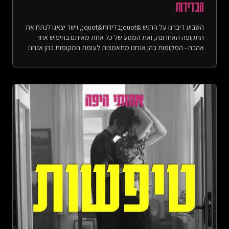
הבדידות
השבוע דיברנו על הרגש &quot;בדידות&quot;, וישר יצאנו לנתח את
התקופה האחרונה, ואת המסע של כל אחת מאיתנו בחיפוש אחר
אהבה - המקומות בהן אנחנו מתאמצות לעומת המקומות בהן אנחנו
חרדות ונמנעות. משם עברנו לספר על הבדידות של תחילת 2020
בגל הראשון של הקורונה, ואיך לצד החרדה מהמחלה גם פחדנו למות
לבד. עוד עלו בשיחה: מסכה ירוקה, מכונת תספורת וג&#39;קט
במועדון. הפניות:- פגיעות, אבל בעצם דיברנו על בדידות (עונה 1,
פרק 25):
https://open.spotify.com/episode/3N57J0ZHUBgev6ugzC7azj
https://achotihayafa.com/episodes/0125-loneliness-
vulnerability/- &quot;Loneliness&quot; from &quot;Atlas of
the Heart: Mapping Meaningful Connection and the Language
of Human Experience&quot; by Brené Brown, p. 177- Love
Island (2015-): https://www.imdb.com/title/tt4770018/- Boq
and Elphaba Talk - Deleted Scene from “Wicked”:
https://www.youtube.com/watch?v=e1mvFELNmGo בין
השורות:- I&#39;m Not That Girl - Cynthia Erivo, Songwriter:
Stephen Schwartz- הזמן עכשיו - עברי לידר, מילים ולחן: עברי
לידר- פלייליסט עם כל השירים שהופיעו בפינה בין השורות:
https://open.spotify.com/playlist/0iOGSgO1T9lSHQlVfhoHc9Pic