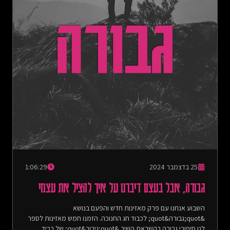
https://achotihayafa.com/episodes/0108-belonging-chosen-
family/- הפרק בו צחי סיפר על הנסיעה ללונדון שהייתה בין בריסל
וברלין - ויתור, אבל בעצם דיברנו על מה אנחנו באמת רוצות (עונה 2,
פרק 5):
https://open.spotify.com/episode/7HqawQ17BjXNGAk05SLQq7
https://achotihayafa.com/episodes/0205-discouragement-
what-we-really-want/- הפרק בו סיפרנו על הטיול המשותף שלנו
לברלין - התרגשות, אבל בעצם דיברנו על ברלין (עונה 2, פרק 2):
https://open.spotify.com/episode/75jWwSpBYao6ikypm2P1pk
https://achotihayafa.com/episodes/0202-excitement-berlin/
בין השורות:- אהבה - דניאל סלומון, מילים ולחן: דניאל סלומון- אצלך
בעולם - מאיר בנאי ואביתר בנאי, מילים ולחן: מאיר בנאי - פלייליסט
עם כל השירים שהופיעו בפינה בין השורות:
https://open.spotify.com/playlist/0iOGSgO1T9lSHQlVfhoHc9Pic
by Cottonbro Studioהבהרה: שימוש וסחר בסמים אינו חוקי
במדינת ישראל. אנחנו לא מעודדות צריכה של אי אילו מהחומרים
המוזכרים בפודקאסט.דף הפרק באתר:
25 בדצמבר 2024
1:06:29
https://achotihayafa.com/episodes/0214-stupidity-love
גבורה, אבל בעצם דיברנו על איך להציל את עצמי
השבוע אנחנו עם פרק מאזינות חדש והפעם בנושא
&quot;גבורה&quot; לכבוד חג החנוכה. הזמנו חמש מאזינות לספר
לנו סיפורי גבורה בהשראת השיר &quot;גיבור&quot; של רביד