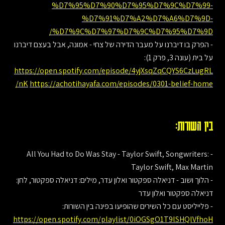
%D7%95%D7%90%D7%95%D7%9C%D7%99-
%D7%91%D7%A2%D7%A6%D7%9D-
%D7%9C%D7%97%D7%9C%D7%95%D7%9D/
- הפרק בו דיברנו על מעבר הדירה של צחי - אמונה, אבל בעצם דיברנו
על בית (עונה 3, פרק 1):
https://open.spotify.com/episode/4yjXsqZqCQYS6CzLugRL
nK
https://achotihayafa.com/episodes/0301-belief-home/
בין השורות:
- All You Had to Do Was Stay - Taylor Swift, Songwriters:
Taylor Swift, Max Martin
- הלוך ושוב - דניאלה ספקטור ואלון עדר, מילים: דניאלה ספקטור, לחן:
דניאלה ספקטור ואלון עדר
- פלייליסט עם כל השירים שהופיעו בפינה בין השורות:
https://open.spotify.com/playlist/0iOGSgO1T9lSHQlVfhoH