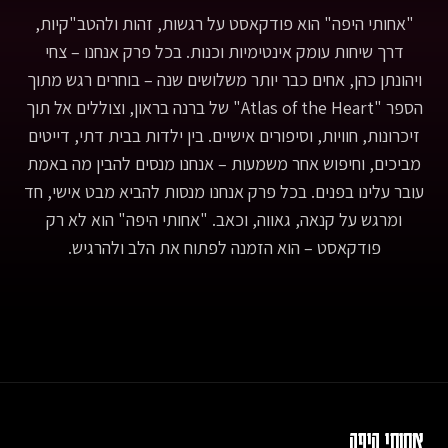
for True Belonging and the Courage to Stand Alone)
"אחותי היפה" הוא פודקאסט על רגשות, זהות ולהטב"קיות,
https://www.youtube.com/watch?v=A9FopgKyAfI- Sandra
Bullock Wins Best Actress - 82nd Oscars (2010):
דרך שיחות עומק אינטימיות וכנות. בכל פרק אנחנו – צחי
https://www.youtube.com/watch?v=-hTTwSQPmMo- סקס
ויהונתן כהן, אחים כבר יותר משלושים שנה – בוחרים רגש מתוך
והעיר הגדולה (2008), בימוי: מייקל פטריק קינג,
הספר "Atlas of the Heart" של ברנה בראון, וצוללים אל תוך
https://www.imdb.com/title/tt1000774- Pose - Elektra
Reading A Transphobe For Filth:
זיכרונות, חוויות, וסיפורים אישיים. בין ילדות בבית דתי, דייטים
https://www.youtube.com/watch?v=O_17-LX36Ioבין השורות:-
מביכים, וחיפוש אחר משמעות – אנחנו מנסים להבין מה באמת
תוך כדי תנועה - דנה ברגר, מילים: דנה ברגר ועופר מאירי- לבחור
נכון - אמיר דדון, מילים: אמיר דדון ואלדד ציטרין- פלייליסט עם כל
עובר עלינו בפנים. בכל פרק אנחנו מנסות להביא מבט אישי, חד
השירים שהופיעו בפינה בין השורות:
ומרגש על קנאה, גאווה, וכאב. "אחותי היפה" הוא לא רק
https://open.spotify.com/playlist/0iOGSgO1T9lSHQlVfhoHc9Pic
פודקאסט – הוא הזמנה לפתוח את הלב ולהרגיש.
by Jonas Mohamadiדף הפרק באתר:
https://achotihayafa.com/episodes/0122-happiness-where-
does-happiness-begin/
אחותי היפה