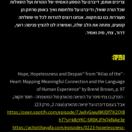
צריכים אותם; דיברנו על המסע האמיתי של ההורות ועל השאלות
שכל הורה שואל; ודיברנו על מלחמות ואיך באופן מרתק הן
מעוררות בנו גם תקווה. אנחנו רוצים להודות לכל מי ששלחה
קטעים, פתחה את הלב שלה, ואפשרה לנו להציץ פנימה: רועי,
דרור, צחי, מיה ואמיר.
הפניות:
- "Hope, Hopelessness and Despair" from "Atlas of the
Heart: Mapping Meaningful Connection and the Language
of Human Experience" by Brené Brown, p. 97
- הפרק בו צחי סיפר על היציאה מהארון מול המשפחה - חוסר תקווה,
אבל בעצם דיברנו על יציאה מהארון (עונה 2, פרק 23):
https://open.spotify.com/episode/7JwXyGiwuNKIDf7K2Ql8
h7?si=k8cYKC-SR0KJFhQkfkAg3g
https://achotihayafa.com/episodes/0223-hopelessness-