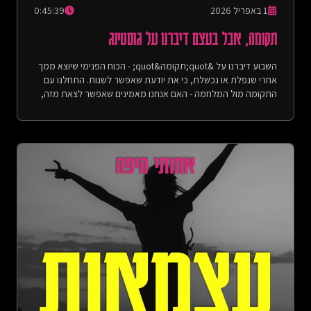
1 באפריל 2026
0:45:39
תקומה, אבל בעצם דיברנו על גוסטינג
השבוע דיברנו על &quot;תקומה&quot; - הכוח הפנימי שיוצא ממך
אחרי שנפלת או נכשלת, כי את יודעת שאפשר לשנות. התחלנו עם
התקומה מול המלחמה - האם אנחנו מאמינים שאפשר לצאת מזה,
ועד מתי הטראומה תמשיך ללוות אותנו. אחר-כך המשכנו עם הסיפור
על מנואל מליסבון, סיפור בו אתה עולה על מטוס בשביל לפגוש בחור
שהתאהבת בו, ואחרי יום הוא עושה לך גוסטינג ומשאיר אותך לבלות
לבד את שאר הטיול, ושם ברגע הזה, אתה בוחר לקום. עוד עלו
בפרק: השטן לובשת פראדה, דיכאון קליני וכפתור בצבע שחור.
הפניות:- הסרטון של ניר דבורי:
https://x.com/UnxeptableD/status/2035629530837340258 -
הפרק שעשינו על תקווה - תקווה, אבל בעצם דיברנו על משפחות,
מלחמות ואימהות (עונה 1, פרק 13):
https://achotihayafa.com/episodes/0113-hope-families-
wars-and-mothers/
https://open.spotify.com/episode/4sprk7PmdgvWNBGSbD9nG6
- הפרק בו דיברנו על למה אנחנו לא עוברות לחו&quot;ל - ייאוש,
אבל בעצם דיברנו על הפחד מהמוות (עונה 3, פרק 11):
https://achotihayafa.com/episodes/0311-despair-fear-of-