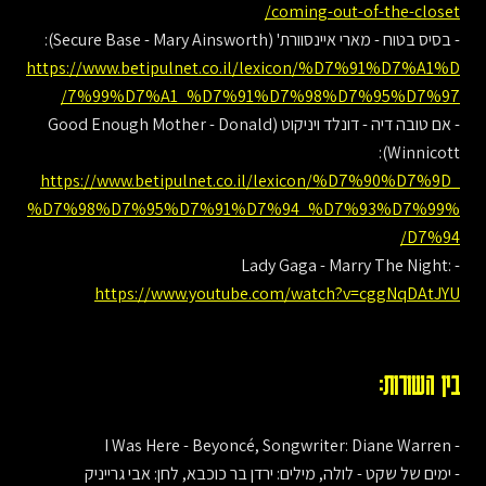
coming-out-of-the-closet/
- בסיס בטוח - מארי איינסוורת' (Secure Base - Mary Ainsworth):
https://www.betipulnet.co.il/lexicon/%D7%91%D7%A1%D
7%99%D7%A1_%D7%91%D7%98%D7%95%D7%97/
- אם טובה דיה - דונלד ויניקוט (Good Enough Mother - Donald
Winnicott):
https://www.betipulnet.co.il/lexicon/%D7%90%D7%9D_
%D7%98%D7%95%D7%91%D7%94_%D7%93%D7%99%
D7%94/
- Lady Gaga - Marry The Night:
https://www.youtube.com/watch?v=cggNqDAtJYU
בין השורות:
- I Was Here - Beyoncé, Songwriter: Diane Warren
- ימים של שקט - לולה, מילים: ירדן בר כוכבא, לחן: אבי גרייניק