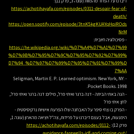
דיברנו על הפחד מהמוות (עונה 3, פרק 11):
https://achotihayafa.com/episodes/0311-despair-fear-of-
death/
https://open.spotify.com/episode/3tnK5kgKUAYqHqiROds
NrM
- פסיכולוגיה חיובית:
https://he.wikipedia.org/wiki/%D7%A4%D7%A1%D7%99
%D7%9B%D7%95%D7%9C%D7%95%D7%92%D7%99%
D7%94_%D7%97%D7%99%D7%95%D7%91%D7%99%D
7%AA
- Seligman, Martin E. P.. Learned optimism. New York, NY:
Pocket Books. 1998.
- הנה באתי הביתה - דנה ברגר ואיתי פרל, מילים: דנה ברגר ואיתי פרל,
לחן: איתי פרל
- הפרק בו צחי סיפר על האבחנה שלו הפרעת אישיות נרקיסיסטית -
הימנעות, אבל בעצם דיברנו על פרידות, צה"ל ויציאה מהארון (עונה 1,
פרק 12):
https://achotihayafa.com/episodes/0112-
avoidance-farewells-idf-and-coming-out/