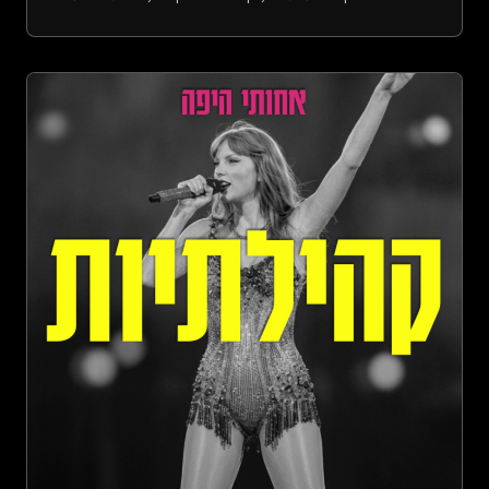
דברים רבים בפעם הראשונה: הוא סיפר על הפעם הראשונה שהוא
מחק את הגריינדר בזכותו, על הפעם הראשונה שהם פגשו את
החברים אחד של השני ולמה זה הוביל לריב הראשון שלהם, ועל איך
למרות כל ההתרגשות - הגיע גם הסוף. עוד עלו בפרק: חתולים
מתפוצצים, הסכנות בפילאטיס וכדורים פסיכיאטריים. הפניות:-
Stewart, Zhahai (2001). &quot;What&#39;s all this NRE stuff,
anyway?&quot;. Loving More magazine. No. 26.
https://aphroweb.net/articles/nre.htm - Wise, N.J. (2021) The
Rise and Inevitable Fall of New Relationship Energy,
Psychology Today.
https://www.psychologytoday.com/us/blog/why-good-sex-
matters/202102/the-rise-and-inevitable-fall-of-new-
relationship-energy - הפרק בו צחי סיפר על תהליך היציאה
מהארון שלו - גאווה, אבל בעצם דיברנו על המסע הפנימי עד ליציאה
מהארון: חלק 1 (עונה 1, פרק 18):
https://open.spotify.com/episode/1doh11Va22FxX5VYRHT4JG
https://achotihayafa.com/episodes/0118-pride-the-inner-
journey-to-coming-out-part-1/- הפרק בו צחי סיפר על הזוגיות עם
אלעד - חרטה, אבל בעצם דיברנו על חרדה מזוגיות (עונה 2, פרק
10):
https://open.spotify.com/episode/1nt4ZVvAJeNT55RUXfkBwV
https://achotihayafa.com/episodes/0210-regret-anxiety-