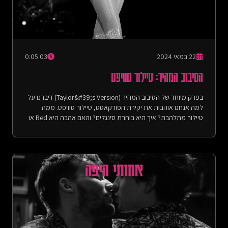
22 במאי 2024
0:05:03
הסיבוב המהיר: טיילור סוויפט
בפרק מיוחד של הסיבוב המהיר (Taylor&#39;s Version) דיברנו על
למה אנחנו אוהבות את יקירת הפודקאסט, טיילור סוויפט. ממה
טיילור מתלהבת? איך היא בוחרת סינגלים? והאם אהבה היא Red או
Golden?ואם עדיין לא האזנתן לאלבום החדש - זה הסימן שלכן!The
Tortured Poets Department - Taylor
Swift:https://open.spotify.com/album/5H7ixXZfsNMGbIE5OBSpcb?
si=0rkmLsnwQaej6yh1DC53-QPic by Taylor Swift in 4kדף
הפרק באתר: https://achotihayafa.com/episodes/quick-
round-taylor-swift