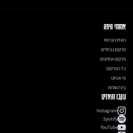
- הפרק בו סיפרנו על ברלין שעשינו אחרי וינה - התרגשות, אבל בעצם
דיברנו על ברלין (עונה 2, פרק 2):
https://achotihayafa.com/episodes/0202-excitement-berlin/
https://open.spotify.com/episode/75jWwSpBYao6ikypm2P1pk
אחותי היפה
- “Puttin&#39; someone first only works when you&#39;re in
their top five” from Bejeweled - Taylor Swift, Songwriters:
האזינו עכשיו
Taylor Swift, Jack Antonoffבין השורות:- Cardigan - Taylor Swift,
Taylor Swift, Aaron Dessner- False God - Taylor Swift,
פרקים נבחרים
Songwriters : Taylor Swift, Jack Antonoff- פלייליסט עם כל
השירים שהופיעו בפינה בין השורות:
פרקים אחרונים
https://open.spotify.com/playlist/0iOGSgO1T9lSHQlVfhoHc9דף
כל הפרקים
הפרק באתר: https://achotihayafa.com/episodes/0313-
community-taylor-swift/
מי אנחנו
בין השורות
עקבו והאזינו
Instagram
Spotify
YouTube