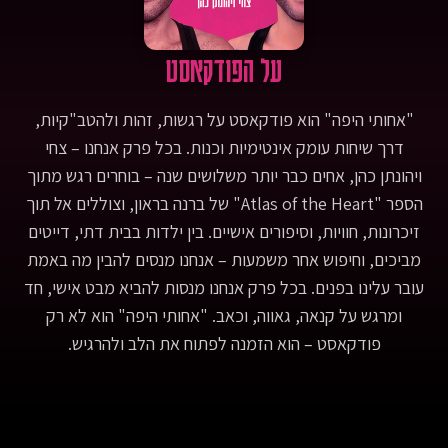
Another (2025), Director: Paul Thomas Anderson,
https://www.imdb.com/title/tt30144839/ - Wicked (2024),
Director: Jon M. Chu,
על הפודקאסט
https://www.imdb.com/title/tt1262426/ - McMillan, David W.,
and David M. Chavis. &quot;Sense of community: A definition
and theory.&quot; Journal of community psychology 14.1
"אחותי היפה" הוא פודקאסט על רגשות, זהות ולהטב"קיות,
(1986): 6-23. - Sense of community:
https://en.wikipedia.org/wiki/Sense_of_community - הפרק בו
דרך שיחות עומק אינטימיות וכנות. בכל פרק אנחנו – צחי
דיברנו על הטיסה של צחי לטיול באירופה - רוגע, אבל בעצם דיברנו
ויהונתן כהן, אחים כבר יותר משלושים שנה – בוחרים רגש מתוך
על טיולים בחו&quot;ל (עונה 1, פרק 2):
הספר "Atlas of the Heart" של ברנה בראון, וצוללים אל תוך
https://achotihayafa.com/episodes/0102-relaxation-travel-
abroad/
זיכרונות, חוויות, וסיפורים אישיים. בין ילדות בבית דתי, דייטים
https://open.spotify.com/episode/6ZoMNMCQp2D3xpy7lbp2m0
מביכים, וחיפוש אחר משמעות – אנחנו מנסים להבין מה באמת
- הפרק בו דיברנו על ההופעה בליסבון - גאווה, אבל בעצם דיברנו על
המסע הפנימי עד ליציאה מהארון: חלק 1 (עונה 1, פרק 18):
עובר עלינו בפנים. בכל פרק אנחנו מנסות להביא מבט אישי, חד
https://achotihayafa.com/episodes/0118-pride-the-inner-
ומרגש על קנאה, גאווה, וכאב. "אחותי היפה" הוא לא רק
journey-to-coming-out-part-1/
פודקאסט – הוא הזמנה לפתוח את הלב ולהרגיש.
https://open.spotify.com/episode/1doh11Va22FxX5VYRHT4JG
- הפרק בו דיברנו על ההופעה שלא קרתה בוינה - החמצה, אבל
בעצם דיברנו על זוגיות שלא קרתה (עונה 2, פרק 1):
https://achotihayafa.com/episodes/0201-relationship-that-
never-happened/
https://open.spotify.com/episode/6sBZb6W1EXO9nMXWRiMsIK