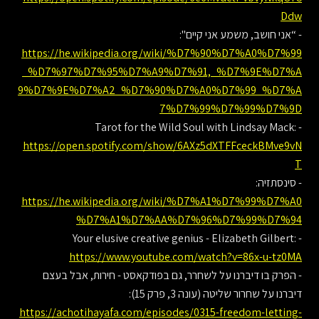
Ddw
- “אני חושב, משמע אני קיים":
https://he.wikipedia.org/wiki/%D7%90%D7%A0%D7%99
_%D7%97%D7%95%D7%A9%D7%91,_%D7%9E%D7%A
9%D7%9E%D7%A2_%D7%90%D7%A0%D7%99_%D7%A
7%D7%99%D7%99%D7%9D
- Tarot for the Wild Soul with Lindsay Mack:
https://open.spotify.com/show/6AXz5dXTFFceckBMve9vN
T
- סינסתזיה:
https://he.wikipedia.org/wiki/%D7%A1%D7%99%D7%A0
%D7%A1%D7%AA%D7%96%D7%99%D7%94
- Your elusive creative genius - Elizabeth Gilbert:
https://www.youtube.com/watch?v=86x-u-tz0MA
- הפרק בו דיברנו על לשחרר, גם בפודקאסט - חירות, אבל בעצם
דיברנו על שחרור שליטה (עונה 3, פרק 15):
https://achotihayafa.com/episodes/0315-freedom-letting-