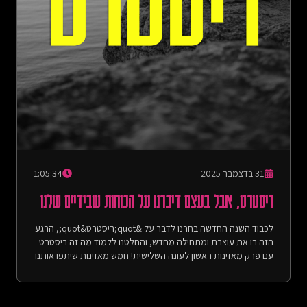
https://open.spotify.com/episode/7HqawQ17BjXNGAk05SLQq7
https://achotihayafa.com/episodes/0205-discouragement-
what-we-really-want/- הפרק בו סיפרנו על הטיול המשותף שלנו
לברלין - התרגשות, אבל בעצם דיברנו על ברלין (עונה 2, פרק 2):
https://open.spotify.com/episode/75jWwSpBYao6ikypm2P1pk
https://achotihayafa.com/episodes/0202-excitement-berlin/
בין השורות:- אהבה - דניאל סלומון, מילים ולחן: דניאל סלומון- אצלך
בעולם - מאיר בנאי ואביתר בנאי, מילים ולחן: מאיר בנאי - פלייליסט
עם כל השירים שהופיעו בפינה בין השורות:
https://open.spotify.com/playlist/0iOGSgO1T9lSHQlVfhoHc9Pic
by Cottonbro Studioהבהרה: שימוש וסחר בסמים אינו חוקי
במדינת ישראל. אנחנו לא מעודדות צריכה של אי אילו מהחומרים
המוזכרים בפודקאסט.דף הפרק באתר:
31 בדצמבר 2025
1:05:34
https://achotihayafa.com/episodes/0214-stupidity-love
ריסטרט, אבל בעצם דיברנו על הכוחות שבידיים שלנו
לכבוד השנה החדשה בחרנו לדבר על &quot;ריסטרט&quot;, הרגע
הזה בו את עוצרת ומתחילה מחדש, והחלטנו ללמוד מה זה ריסטרט
עם פרק מאזינות ראשון לעונה השלישית! חמש מאזינות שיתפו אותנו
ברגעים מכוננים בחיים, בהם הן עצרו, התבוננו פנימה והחליטו
להתחיל מחדש. במהלך הפרק עברנו דרך התמוטטות במקום
העבודה, יציאה מהארון ביישוב חדש, יציאה בפעם הראשונה מהבית