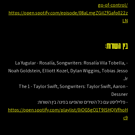
go-of-control/
https://open.spotify.com/episode/08aLmgZGilZfGafp022z
LN
בין השורות:
- La Yugular - Rosalía, Songwriters: Rosalía Vila Tobella,
Noah Goldstein, Elliott Kozel, Dylan Wiggins, Tobias Jesso
Jr.
- The 1 - Taylor Swift, Songwriters: Taylor Swift, Aaron
Dessner
- פלייליסט עם כל השירים שהופיעו בפינה בין השורות:
https://open.spotify.com/playlist/0iOGSgO1T9lSHQlVfhoH
c9