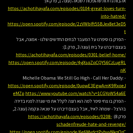
אהבות גדולות שהופכות לשנאה (עונה 1, פרק 4):
https://achotihayafa.com/episodes/0104-great-loves-turn-
into-hatred/
https://open.spotify.com/episode/2zVWbIft5SBJex8et3eD5
t
- הפרק בו סיפרנו על המעבר לבתים החדשים שלנו - אמונה, אבל
בעצם דיברנו על בית (עונה 3, פרק 1):
https://achotihayafa.com/episodes/0301-belief-home/
https://open.spotify.com/episode/4yjXsqZqCQYS6CzLugRL
nK
- Michelle Obama: We Still Go High - Call Her Daddy:
https://open.spotify.com/episode/0upwE3EgwAmK9RxqeJ
eMZp
https://www.youtube.com/watch?v=1CGYpWS4a6E
- הפרק בו צחי סיפר למה הוא רוצה לקלל את מי שגרה לפניו בדירה
בהרצל - שמחה לאיד, אבל בעצם דיברנו על שנאה ונקמה (עונה 2,
פרק 8):
https://achotihayafa.com/episodes/0208-
schadenfreude-hate-and-revenge/
https://open.spotify.com/episode/6e6MvdctPvbvyNkqOrC