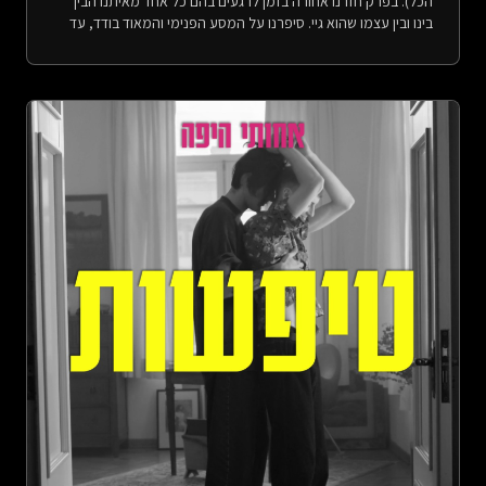
הכל). בפרק חזרנו אחורה בזמן לרגעים בהם כל אחד מאיתנו הבין
בינו ובין עצמו שהוא גיי. סיפרנו על המסע הפנימי והמאוד בודד, עד
להבנה ולהשלמה עם הנטייה המינית שלנו. המסע של צחי כולל
סיפורי אוננות מכיתה ז&#39;, סקס בשירותים בברצלונה וכאב גדול
עד היציאה; והמסע של יהונתן כולל מסיבות בברלין, סקס במעונות
של האוניברסיטה, וזוגיות עם אישה. את הנושא פיצלנו לשני חלקים
(כי חפרנו), החלק הראשון מתמקד בתהליך של צחי, והחלק השני
מתמקד בתהליך של יהונתן. חג גאווה שמח!הפניות:-
&quot;Pride&quot; from &quot;Atlas of the Heart: Mapping
Meaningful Connection and the Language of Human
Experience&quot; by Brené Brown, p. 242- הפרק בו דיברנו על
היציאה מהארון של צחי בפני המשפחה - חוסר תקווה, אבל בעצם
דיברנו על יציאה מהארון (עונה 2, פרק 23):
⁠https://open.spotify.com/episode/7JwXyGiwuNKIDf7K2Ql8h7⁠
https://achotihayafa.com/episodes/0223-hopelessness-
coming-out-of-the-closet/- הפרק בו דיברנו על היציאה מהארון
של יהונתן בפני ההורים - הימנעות, אבל בעצם דיברנו על פרידות,
צה&quot;ל ויציאה מהארון (עונה 1, פרק 12):
https://open.spotify.com/episode/6Spfuyt0VyYVL8f2DkRL29
https://achotihayafa.com/episodes/0112-avoidance-
farewells-idf-and-coming-out- Downs Alan, The Velvet Rage:
Overcoming the Pain of Growing Up Gay in a Straight
Man&#39;s World, 2005- עלות שקועה (Sunk Cost):