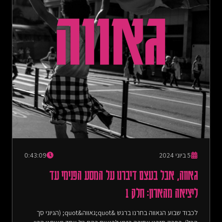
5 ביוני 2024
0:43:09
גאווה, אבל בעצם דיברנו על המסע הפנימי עד
ליציאה מהארון: חלק 1
לכבוד שבוע הגאווה בחרנו ברגש &quot;גאווה&quot; (הגיוני סך