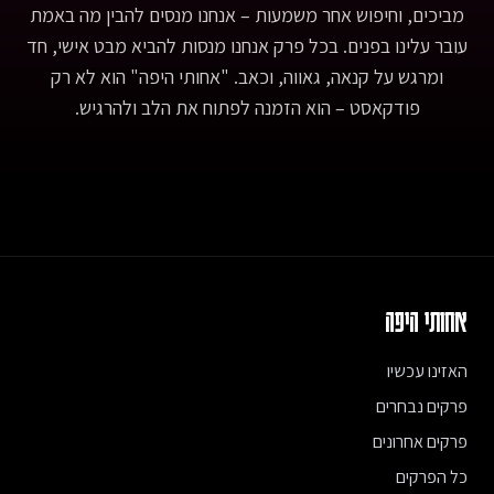
מביכים, וחיפוש אחר משמעות – אנחנו מנסים להבין מה באמת
Girls (Offer Nissim Remix) - Chloe x Halle, Jadagrace, Janelle
Monáe, Kelly Clarkson, Kelly Rowland, Lea Michele, Missy
עובר עלינו בפנים. בכל פרק אנחנו מנסות להביא מבט אישי, חד
Elliott &amp; Zendaya, Songwriters: Diane Warren, AOL
ומרגש על קנאה, גאווה, וכאב. "אחותי היפה" הוא לא רק
MAKERs- פלייליסט עם כל השירים שהופיעו בפינה בין השורות:
פודקאסט – הוא הזמנה לפתוח את הלב ולהרגיש.
https://open.spotify.com/playlist/0iOGSgO1T9lSHQlVfhoHc9דף
הפרק באתר: https://achotihayafa.com/episodes/0308-
restart-the-powers-in-our-hands/
אחותי היפה
האזינו עכשיו
פרקים נבחרים
פרקים אחרונים
כל הפרקים