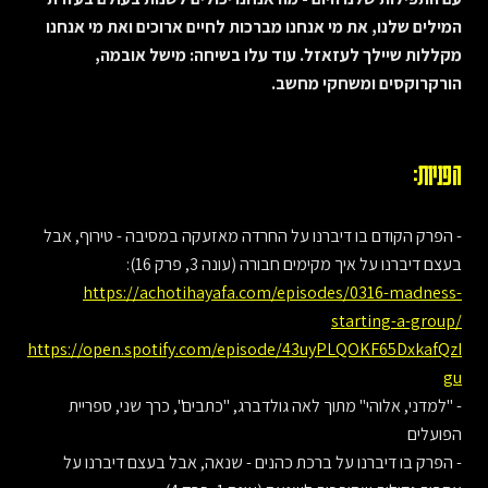
המילים שלנו, את מי אנחנו מברכות לחיים ארוכים ואת מי אנחנו
מקללות שיילך לעזאזל. עוד עלו בשיחה: מישל אובמה,
הורקרוקסים ומשחקי מחשב.
הפניות:
- הפרק הקודם בו דיברנו על החרדה מאזעקה במסיבה - טירוף, אבל
בעצם דיברנו על איך מקימים חבורה (עונה 3, פרק 16):
https://achotihayafa.com/episodes/0316-madness-
starting-a-group/
https://open.spotify.com/episode/43uyPLQOKF65DxkafQzI
gu
- "למדני, אלוהי" מתוך לאה גולדברג, "כתבים", כרך שני, ספריית
הפועלים
- הפרק בו דיברנו על ברכת כהנים - שנאה, אבל בעצם דיברנו על